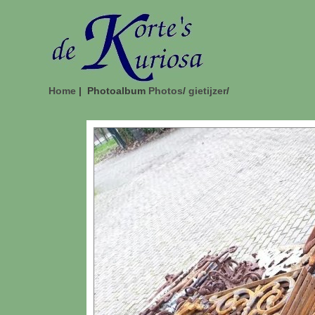
Home
| Photoalbum
Photos
/
gietijzer
/