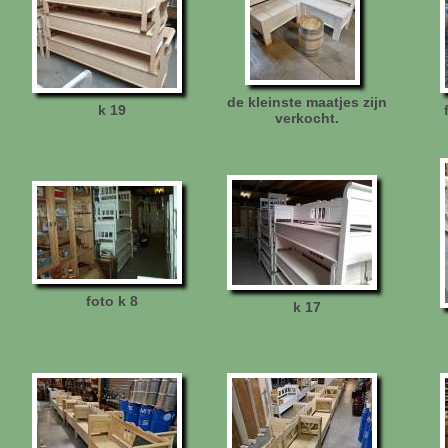
de kleinste maatjes zijn
k 19
verkocht.
foto k 8
k 17