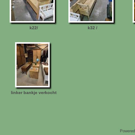
k22/
k32 /
linker bankje verkocht
Powered