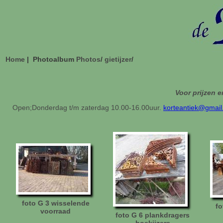
Home
| Photoalbum
Photos
/
gietijzer
/
Voor prijzen e
Open;Donderdag t/m zaterdag 10.00-16.00uur.
korteantiek@gmai
foto G 3 wisselende
fo
voorraad
foto G 6 plankdragers