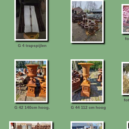
f
G 4 trapspijlen
fo
G 42 140cm hoog.
G 44 112 cm hoog