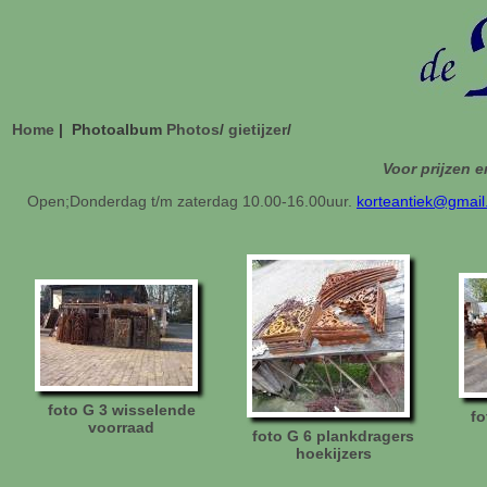
Home
| Photoalbum
Photos
/
gietijzer
/
Voor prijzen e
Open;Donderdag t/m zaterdag 10.00-16.00uur.
korteantiek@gmai
foto G 3 wisselende
fo
voorraad
foto G 6 plankdragers
hoekijzers